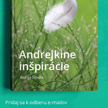
Andrejkine
inšpirácie
Andrea Schulte
Pridaj sa k odberu e-mailov