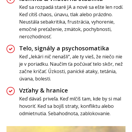
Keď sa rozpadá staré JA a nové sa ešte len rodí.
Keď cítiš chaos, únavu, tlak alebo prázdno.
Neustála sebakritika, frustrácia, vyhorenie,
emočné preťaženie, zmätok, pochybnosti,
nerozhodnosť.
Telo, signály a psychosomatika
Keď „lekári nič nenašli“, ale ty vieš, že niečo nie
je v poriadku. Naučím ťa počúvať telo skôr, než
začne kričať. Úzkosti, panické ataky, tetánia,
úvana, bolesti.
Vzťahy & hranice
Keď dávaš priveľa. Keď mlčíš tam, kde by si mal
hovoriť. Keď sa bojíš straty, konfliktu alebo
odmietnutia. Sebahodnota, zablokovanie.