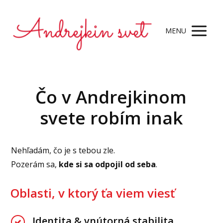
MENU
Čo v Andrejkinom
svete robím inak
Nehľadám, čo je s tebou zle.
Pozerám sa,
kde si sa odpojil od seba
.
Oblasti, v ktorý ťa viem viesť
Identita & vnútorná stabilita