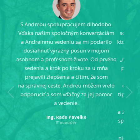
S Andreou spolupracujem dlhodobo.
Andrejka
Vďaka našim spoločným konverzáciám
schopnosť s
a Andreinmu vedeniu sa mi podarilo
ktorý vám na
dosiahnuť výrazný posun v mojom
kto ste
osobnom a profesnom živote. Od prvého
„nakopávač“
sedenia a krok po kroku sa u mňa
posunúť. V
prejavili zlepšenia a cítim, že som
rozobrať
na správnej ceste. Andreu môžem vrelo
o „suchú“ 
odporuciť a som vďačný za jej pomoc
tipy a kroky
a vedenie.
ak ste s
a zaroveň vá
Ing. Rado Pavelko
spolu rozobr
IT manažér
veľkej rad
niečo vo mne