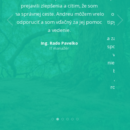
prejavili zlepšenia a cítim, že som
rozobrať to
na správnej ceste. Andreu môžem vrelo
o „suchú“ teó
odporuciť a som vďačný za jej pomoc
tipy a kroky, 
a vedenie.
ak ste sa n
a zaroveň vás 
Ing. Rado Pavelko
spolu rozobral
IT manažér
veľkej rados
niečo vo mne u
balvan z duš
„svieti slni
rozohreje. An
DO
Mgr.