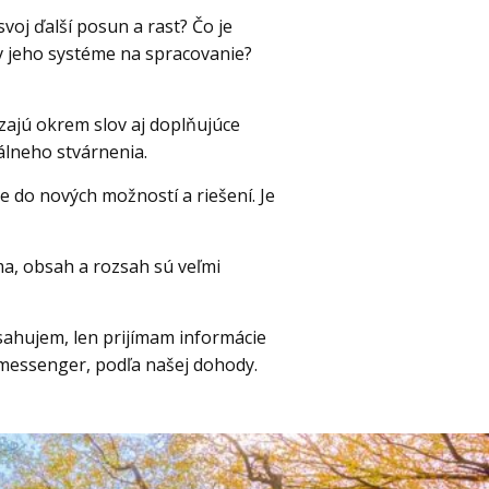
voj ďalší posun a rast? Čo je
v jeho systéme na spracovanie?
ajú okrem slov aj doplňujúce
álneho stvárnenia.
e do nových možností a riešení. Je
ma, obsah a rozsah sú veľmi
sahujem, len prijímam informácie
o messenger, podľa našej dohody.