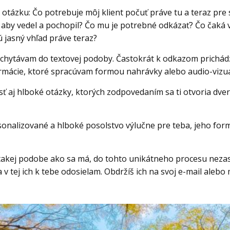
tázku: Čo potrebuje môj klient počuť práve tu a teraz pre s
aby vedel a pochopil? Čo mu je potrebné odkázať? Čo čaká 
ú jasný vhľad práve teraz?
chytávam do textovej podoby. Častokrát k odkazom prichádz
rmácie, ktoré spracúvam formou nahrávky alebo audio-vizu
sť aj hlboké otázky, ktorých zodpovedaním sa ti otvoria dver
sonalizované a hlboké posolstvo výlučne pre teba, jeho for
takej podobe ako sa má, do tohto unikátneho procesu neza
a v tej ich k tebe odosielam. Obdržíš ich na svoj e-mail aleb