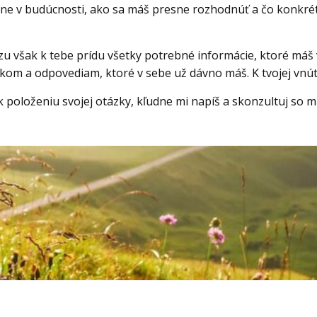
tane v budúcnosti, ako sa máš presne rozhodnúť a čo konkr
 však k tebe prídu všetky potrebné informácie, ktoré máš ve
kom a odpovediam, ktoré v sebe už dávno máš. K tvojej vnút
 položeniu svojej otázky, kľudne mi napíš a skonzultuj so 