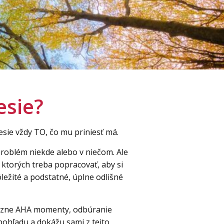
esie?
esie vždy TO, čo mu priniesť má.
 problém niekde alebo v niečom. Ale
 ktorých treba popracovať, aby si
ôležité a podstatné, úplne odlišné
e, rôzne AHA momenty, odbúranie
 pohľadu a dokážu sami z tejto