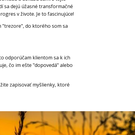
zadí sa dejú úžasné transformačné
ogres v živote. Je to fascinujúce!
m "trezore", do ktorého som sa
eto odporúčam klientom sa k ich
uje, čo im ešte "dopovedá" alebo
ite zapisovať myšlienky, ktoré