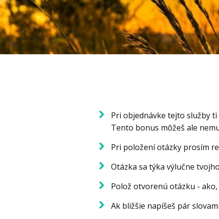
Pri objednávke tejto služby 
Tento bonus môžeš ale nemusí
Pri položení otázky prosím r
Otázka sa týka výlučne tvojh
Polož otvorenú otázku - ako, p
Ak bližšie napíšeš pár slovami