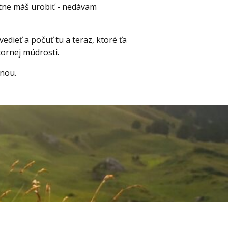
étne máš urobiť - nedávam
dieť a počuť tu a teraz, ktoré ťa
ornej múdrosti.
mnou.