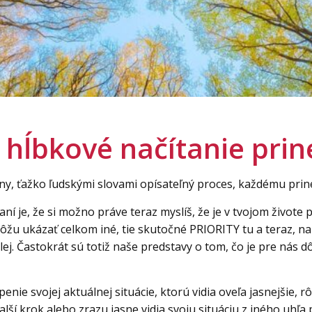
i hĺbkové načítanie prin
lny, ťažko ľudskými slovami opísateľný proces, každému prin
í je, že si možno práve teraz myslíš, že je v tvojom živote
môžu ukázať celkom iné, tie skutočné PRIORITY tu a teraz, na
ej. Častokrát sú totiž naše predstavy o tom, čo je pre nás d
openie svojej aktuálnej situácie, ktorú vidia oveľa jasnejši
alší krok alebo zrazu jasne vidia svoju situáciu z iného uhľa