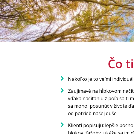
Čo t
Nakoľko je to veľmi individuá
Zaujímavé na hĺbkovom načítan
vďaka načítaniu z poľa sa ti 
sa mohol posunúť v živote ďal
od potrieb našej duše.
Klienti popisujú: lepšie poch
blokov, ťažoby, ukáže sa im ď