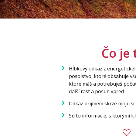
Čo je 
Hĺbkový odkaz z energetickéh
posolstvo, ktoré obsahuje vš
ktoré máš a potrebuješ počuť 
ďaľší rast a posun vpred.
Odkaz prijmem skrze moju sc
Sú to informácie, s ktorými k