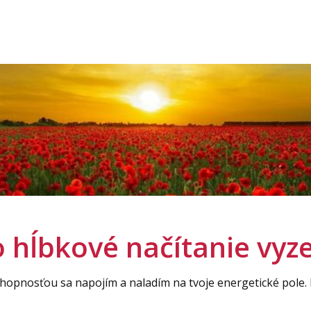
 hĺbkové načítanie vyz
chopnosťou sa napojím a naladím na tvoje energetické pole