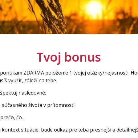
Tvoj bonus
ti ponúkam ZDARMA položenie 1 tvojej otázky/nejasnosti. Hod
š využiť, záleží na tebe.
ešpektuj nasledovné:
o súčasného života v prítomnosti.
rečo, čo...
 kontext situácie, bude odkaz pre teba presnejší a detailnejš