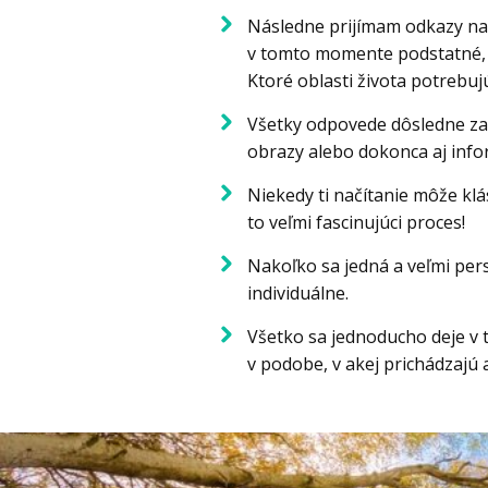
Následne prijímam odkazy na o
v tomto momente podstatné, 
Ktoré oblasti života potrebuj
Všetky odpovede dôsledne za
obrazy alebo dokonca aj info
Niekedy ti načítanie môže klá
to veľmi fascinujúci proces!
Nakoľko sa jedná a veľmi per
individuálne.
Všetko sa jednoducho deje v 
v podobe, v akej prichádzajú 