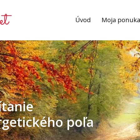
Úvod
Moja ponuk
ítanie
rgetického poľa