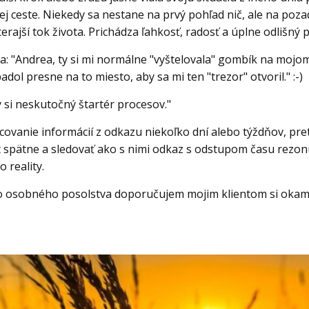
jej ceste. Niekedy sa nestane na prvý pohľad nič, ale na po
ajší tok života. Prichádza ľahkosť, radosť a úplne odlišný pr
la: "Andrea, ty si mi normálne "vyštelovala" gombík na mojo
ol presne na to miesto, aby sa mi ten "trezor" otvoril." :-)
y si neskutočný štartér procesov."
covanie informácií z odkazu niekoľko dní alebo týždňov, pr
t spätne a sledovať ako s nimi odkaz s odstupom času rezon
 reality.
ho osobného posolstva doporučujem mojim klientom si okamž