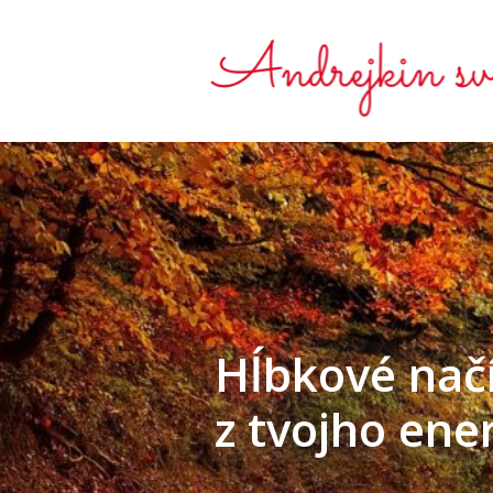
Hĺbkové nač
z tvojho ene