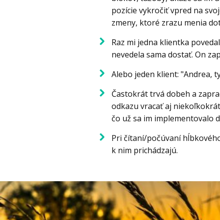
pozície vykročiť vpred na svo
zmeny, ktoré zrazu menia doter
Raz mi jedna klientka poveda
nevedela sama dostať. On zapad
Alebo jeden klient: "Andrea, t
Častokrát trvá dobeh a zapra
odkazu vracať aj niekoľkokrá
čo už sa im implementovalo do
Pri čítaní/počúvaní hĺbkové
k nim prichádzajú.