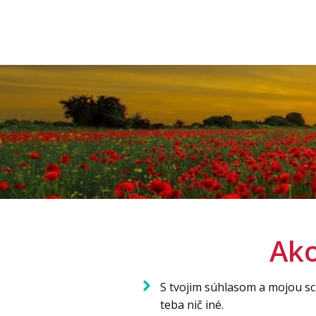
Ako
S tvojim súhlasom a mojou s
teba nič iné.