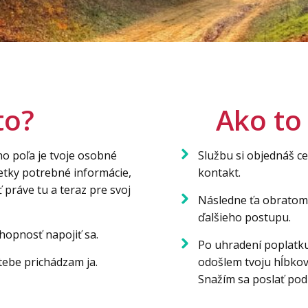
to?
Ako to
o poľa je tvoje osobné
Službu si objednáš c
etky potrebné informácie,
kontakt.
práve tu a teraz pre svoj
Následne ťa obratom
ďalšieho postupu.
hopnosť napojiť sa.
Po uhradení poplatku
 tebe prichádzam ja.
odošlem tvoju hĺbkov
Snažím sa poslať pod